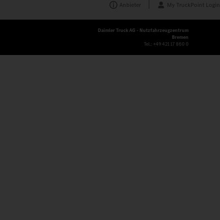
Anbieter
My TruckPoint Login
Daimler Truck AG - Nutzfahrzeugzentrum
Bremen
Tel.:
+49 421 17 860 0