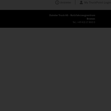
Anbieter
My TruckPoint Login
Daimler Truck AG - Nutzfahrzeugzentrum
Bremen
Tel.:
+49 421 17 860 0