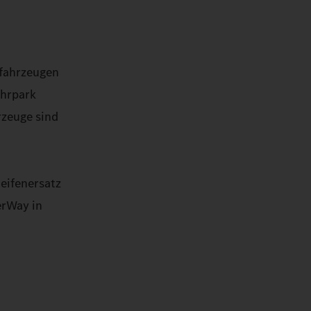
zfahrzeugen
uhrpark
rzeuge sind
eifenersatz
erWay in