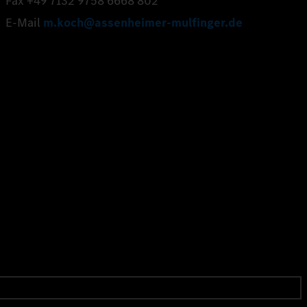
Fax +49 7132 9758 6668 802
E-Mail
m.koch@assenheimer-mulfinger.de