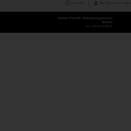
Anbieter
My TruckPoint Login
Daimler Truck AG - Nutzfahrzeugzentrum
Bremen
Tel.:
+49 421 17 860 0