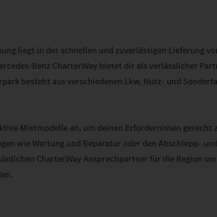
ng liegt in der schnellen und zuverlässigen Lieferung v
rcedes-Benz CharterWay bietet dir als verlässlicher Part
hrpark besteht aus verschiedenen Lkw, Nutz- und Sonderf
ktive Mietmodelle an, um deinen Erfordernissen gerecht 
ungen wie Wartung und Reparatur oder den Abschlepp- und
ersönlichen CharterWay Ansprechpartner für die Region u
len.