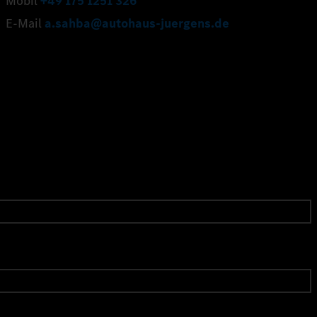
Mobil
+49 175 1251 326
E-Mail
a.sahba@autohaus-juergens.de