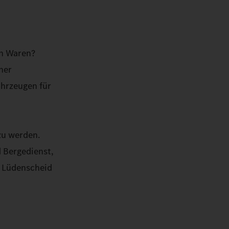
on Waren?
ner
ahrzeugen für
zu werden.
 Bergedienst,
m Lüdenscheid