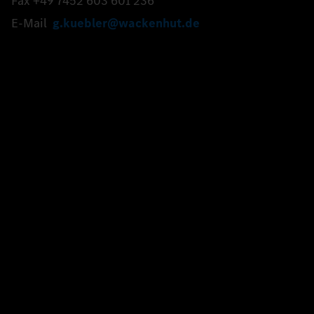
Fax +49 7452 603 601 236
E-Mail
g.kuebler@wackenhut.de