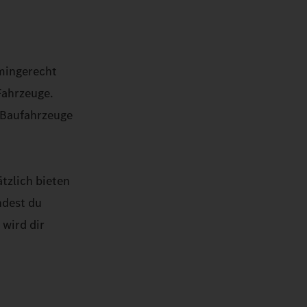
rmingerecht
Fahrzeuge.
, Baufahrzeuge
tzlich bieten
ndest du
wird dir