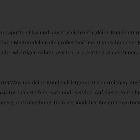
em kaputten Lkw und musst gleichzeitig deine Kunden te
ktiven Mietmodellen ein großes Sortiment verschiedener 
aller wichtigen Fahrzeugarten, u. a. Sattelzugmaschinen
terWay, um deine Kunden fristgerecht zu erreichen. Zusä
aratur oder Reifenersatz und -service. Auf dieser Seite fi
nberg und Umgebung. Dein persönlicher Ansprechpartner 