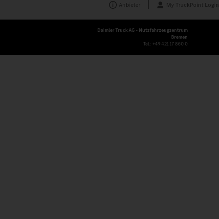
Anbieter
My TruckPoint Login
Daimler Truck AG - Nutzfahrzeugzentrum
Bremen
Tel.:
+49 421 17 860 0