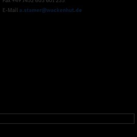
Fax +49 7452 603 601 235
E-Mail
a.stamer@wackenhut.de