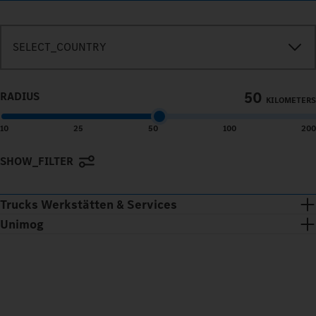
SEARCH_IN_IMMEDIATE_VICINITY
SELECT_COUNTRY
50
RADIUS
KILOMETERS
10
25
50
100
200
SHOW_FILTER
Terms of use
© 1987–2026 HERE
Trucks Werkstätten & Services
Unimog