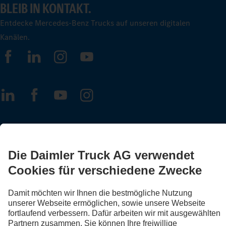
BLEIB IN KONTAKT.
Entdecke Mercedes-Benz Trucks auf unseren digitalen
Kanälen.
FOLLOW THE ROADSTARS.
Tausche jetzt Erfahrungen mit anderen Truckerinnen und
Truckern aus.