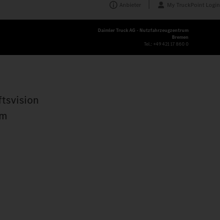
Anbieter
My TruckPoint Login
Daimler Truck AG - Nutzfahrzeugzentrum
Bremen
Tel.:
+49 421 17 860 0
ftsvision
im