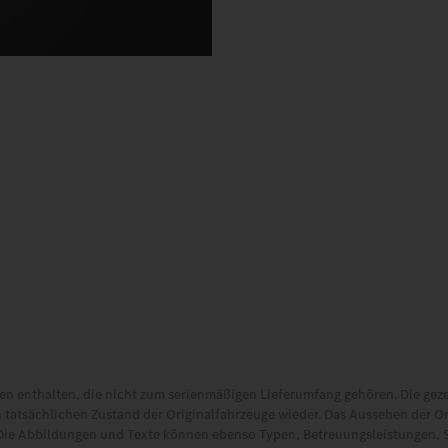
 enthalten, die nicht zum serienmäßigen Lieferumfang gehören. Die gez
 tatsächlichen Zustand der Originalfahrzeuge wieder. Das Aussehen der O
Die Abbildungen und Texte können ebenso Typen, Betreuungsleistungen, 