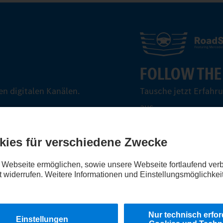
FOLLOW THE
n digitalen Kanälen.
Tausche jetzt Erfahr
aus.
Steig ein