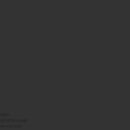
eigten
riginalfahrzeuge
Services und