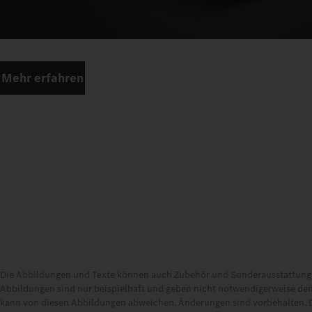
Mehr erfahren
Die Abbildungen und Texte können auch Zubehör und Sonderausstattungen
Abbildungen sind nur beispielhaft und geben nicht notwendigerweise den
kann von diesen Abbildungen abweichen. Änderungen sind vorbehalten. 