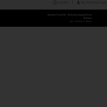
Anbieter
My TruckPoint Login
Daimler Truck AG - Nutzfahrzeugzentrum
Bremen
Tel.:
+49 421 17 860 0