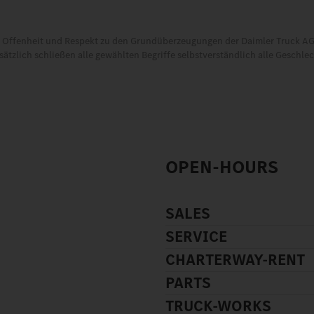
t, Offenheit und Respekt zu den Grundüberzeugungen der Daimler Truck AG.
tzlich schließen alle gewählten Begriffe selbstverständlich alle Geschle
OPEN-HOURS
SALES
SERVICE
CHARTERWAY-RENT
PARTS
TRUCK-WORKS