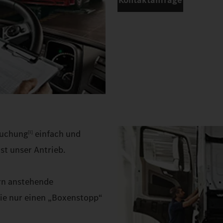
Kontaktanfrage
suchung
einfach und
[1]
st unser Antrieb.
ern anstehende
ie nur einen „Boxenstopp“