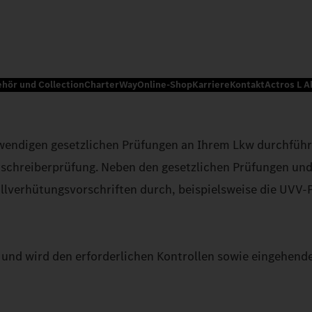
ehör und Collection
CharterWay
Online-Shop
Karriere
Kontakt
Actros L A
wendigen gesetzlichen Prüfungen an Ihrem Lkw durchführ
schreiberprüfung. Neben den gesetzlichen Prüfungen und
llverhütungsvorschriften durch, beispielsweise die UVV
und wird den erforderlichen Kontrollen sowie eingehend